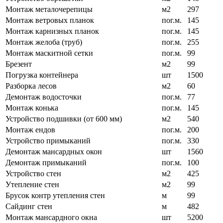
Монтаж металочерепицы
м2
297
Монтаж ветровых планок
пог.м.
145
Монтаж карнизных планок
пог.м.
145
Монтаж желоба (труб)
пог.м.
255
Монтаж маскитной сетки
пог.м.
99
Брезент
м2
99
Погрузка контейнера
шт
1500
Разборка лесов
м2
60
Демонтаж водосточки
пог.м.
77
Монтаж конька
пог.м.
145
Устройство подшивки (от 600 мм)
м2
540
Монтаж ендов
пог.м.
200
Устройство примыканий
пог.м.
330
Демонтаж мансардных окон
шт
1560
Демонтаж примыканий
пог.м.
100
Устройство стен
м2
425
Утепление стен
м2
99
Брусок контр утепления стен
м
99
Сайдинг стен
м
482
Монтаж мансардного окна
шт
5200