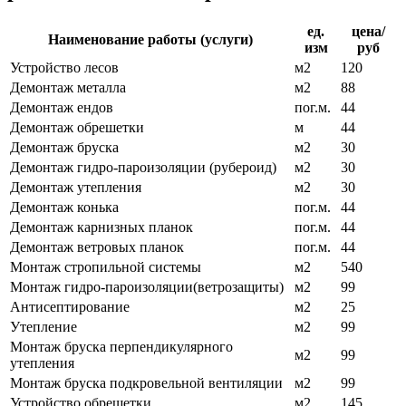
ед.
цена/
Наименование работы (услуги)
изм
руб
Устройство лесов
м2
120
Демонтаж металла
м2
88
Демонтаж ендов
пог.м.
44
Демонтаж обрешетки
м
44
Демонтаж бруска
м2
30
Демонтаж гидро-пароизоляции (рубероид)
м2
30
Демонтаж утепления
м2
30
Демонтаж конька
пог.м.
44
Демонтаж карнизных планок
пог.м.
44
Демонтаж ветровых планок
пог.м.
44
Монтаж стропильной системы
м2
540
Монтаж гидро-пароизоляции(ветрозащиты)
м2
99
Антисептирование
м2
25
Утепление
м2
99
Монтаж бруска перпендикулярного
м2
99
утепления
Монтаж бруска подкровельной вентиляции
м2
99
Устройство обрешетки
м2
145