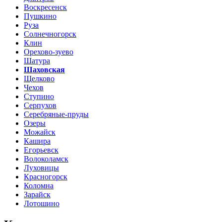
Воскресенск
Пушкино
Руза
Солнечногорск
Клин
Орехово-зуево
Шатура
Шаховская
Щелково
Чехов
Ступино
Серпухов
Серебряные-пруды
Озеры
Можайск
Кашира
Егорьевск
Волоколамск
Луховицы
Красногорск
Коломна
Зарайск
Лотошино